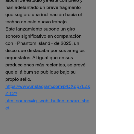
álbum de estudio ya está completo y 
han adelantado un breve fragmento 
que sugiere una inclinación hacia el 
techno en este nuevo trabajo.
Este lanzamiento supone un giro 
sonoro significativo en comparación 
con «Phantom Island» de 2025, un 
disco que destacaba por sus arreglos 
orquestales. Al igual que en sus 
producciones más recientes, se prevé 
que el álbum se publique bajo su 
propio sello.
https://www.instagram.com/p/DXgp7LZk
ZrO/?
utm_source=ig_web_button_share_she
et