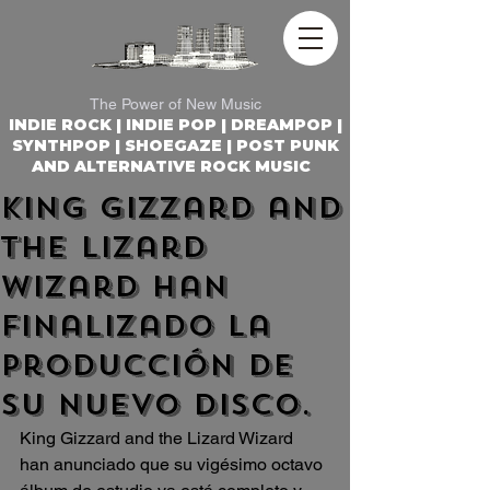
REACTOR ROCK RADIO
The Power of New Music
INDIE ROCK | INDIE POP | DREAMPOP |
SYNTHPOP | SHOEGAZE | POST PUNK
AND ALTERNATIVE ROCK MUSIC
King Gizzard and
the Lizard
Wizard han
finalizado la
producción de
su nuevo disco.
King Gizzard and the Lizard Wizard 
han anunciado que su vigésimo octavo 