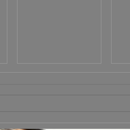
King Gizzard and the Lizard
Kurt
Wizard han finalizado la
álbu