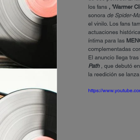
los fans 
, 'Warmer C
sonora 
de Spider-Ma
el vinilo. Los fans t
actuaciones histórica
íntima para las 
MENC
complementadas con 
El anuncio llega tras
Path
 , que debutó en
la reedición se lanz
https://www.youtube.