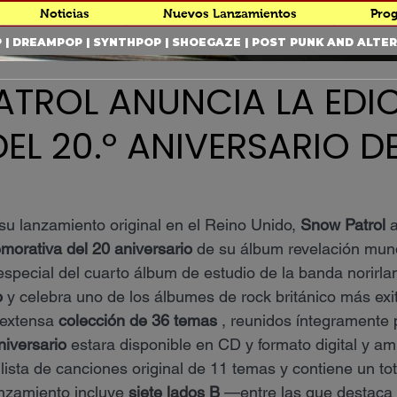
Noticias
Nuevos Lanzamientos
Pro
POP | DREAMPOP | SYNTHPOP | SHOEGAZE | POST PUNK AND ALT
TROL ANUNCIA LA EDI
EL 20.º ANIVERSARIO DE
su lanzamiento original en el Reino Unido, 
Snow Patrol
 
morativa del 20 aniversario
 de su álbum revelación mund
 especial del cuarto álbum de estudio de la banda norirla
o
 y celebra uno de los álbumes de rock británico más exi
extensa 
colección de 36 temas
 , reunidos íntegramente 
niversario
 estara disponible en CD y formato digital y am
 lista de canciones original de 11 temas y contiene un tot
anzamiento incluye 
siete lados B
 —entre las que destaca l