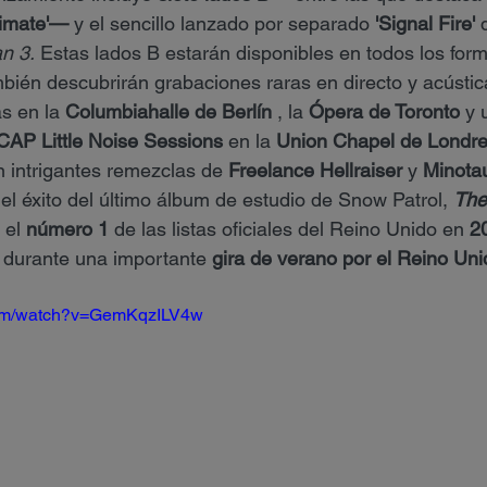
limate'—
 y el sencillo lanzado por separado 
'Signal Fire'
 
n 3.
 Estas lados B estarán disponibles en todos los form
ambién descubrirán grabaciones raras en directo y acústic
s en la 
Columbiahalle de Berlín
 , la 
Ópera de Toronto
 y 
AP Little Noise Sessions
 en la 
Union Chapel de Londr
intrigantes remezclas de 
Freelance Hellraiser
 y 
Minota
 el éxito del último álbum de estudio de Snow Patrol, 
The
 el 
número 1
 de las listas oficiales del Reino Unido en 
2
a durante una importante 
gira de verano por el Reino Uni
com/watch?v=GemKqzILV4w