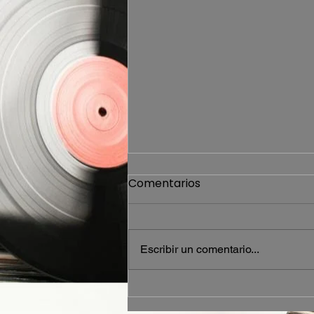
Comentarios
Escribir un comentario...
The Maccabees estrena
su nueva canción "Ballad