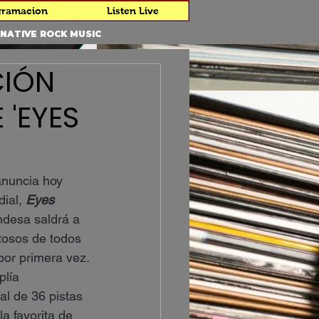
gramacion
Listen Live
ERNATIVE ROCK MUSIC
CIÓN
 'EYES
anuncia hoy 
ial, 
Eyes 
ndesa saldrá a 
tosos de todos 
por primera vez.
plía 
al de 36 pistas 
a favorita de 