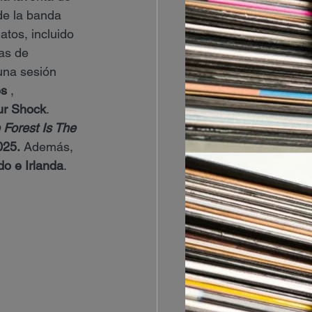
de la banda 
atos, incluido 
as de 
una sesión 
es
 , 
ur Shock
.
 Forest Is The 
025.
 Además, 
do e Irlanda
.