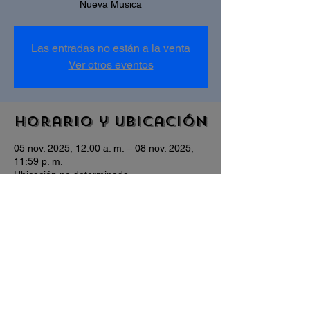
Nueva Musica
Las entradas no están a la venta
Ver otros eventos
Horario y ubicación
05 nov. 2025, 12:00 a. m. – 08 nov. 2025,
11:59 p. m.
Ubicación no determinada
Compartir este
evento