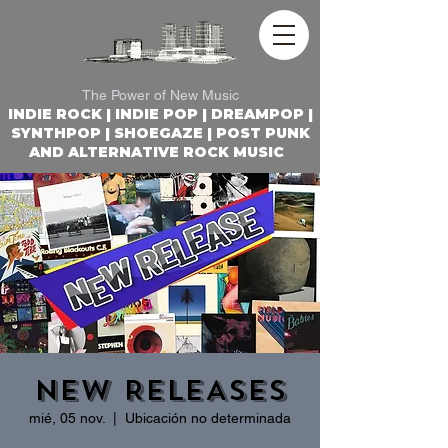
REACTOR ROCK RADIO
The Power of New Music
INDIE ROCK | INDIE POP | DREAMPOP |
SYNTHPOP | SHOEGAZE | POST PUNK
AND ALTERNATIVE ROCK MUSIC
NEW RELEASES
mié, 05 nov.
  |  
Ubicación no determinada